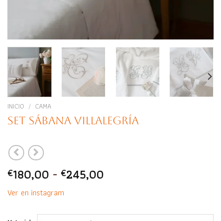
INICIO
/
CAMA
Set Sábana Villalegría
Rango
180,00
-
245,00
€
€
de
Ver en instagram
precios:
desde