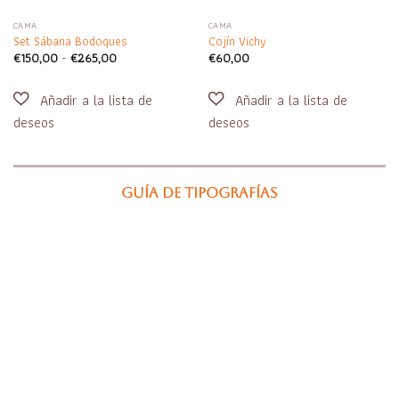
CAMA
CAMA
Set Sábana Bodoques
Cojín Vichy
Rango
€
150,00
-
€
265,00
€
60,00
de
precios:
desde
€150,00
hasta
€265,00
Guía de tipografías