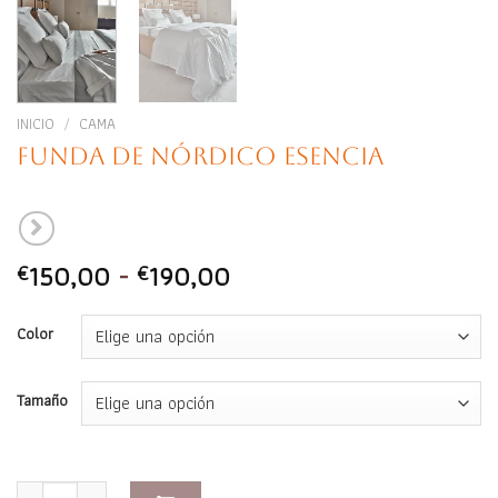
INICIO
/
CAMA
Funda de nórdico Esencia
Rango
150,00
-
190,00
€
€
de
precios:
Color
desde
€150,00
Tamaño
hasta
€190,00
Funda de nórdico Esencia cantidad