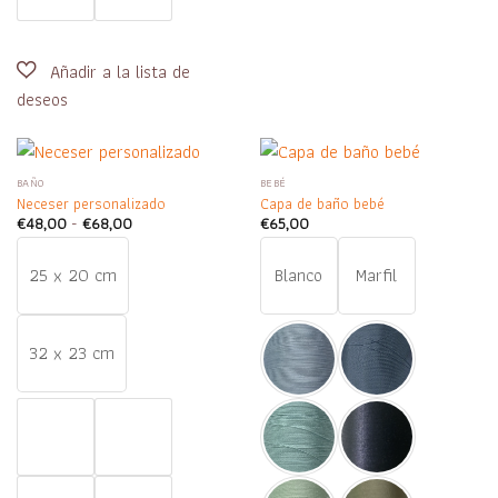
BAÑO
BEBÉ
Neceser personalizado
Capa de baño bebé
Rango
€
48,00
-
€
68,00
€
65,00
de
precios:
desde
25 x 20 cm
Blanco
Marfil
€48,00
hasta
€68,00
32 x 23 cm