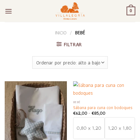
Saltar
al
0
contenido
INICIO
/
BEBÉ
FILTRAR
BEBÉ
Sábana para cuna con bodoques
Rango
€
62,00
-
€
85,00
de
precios:
desde
0,80 x 1,20
1,20 x 1,80
€62,00
hasta
€85,00