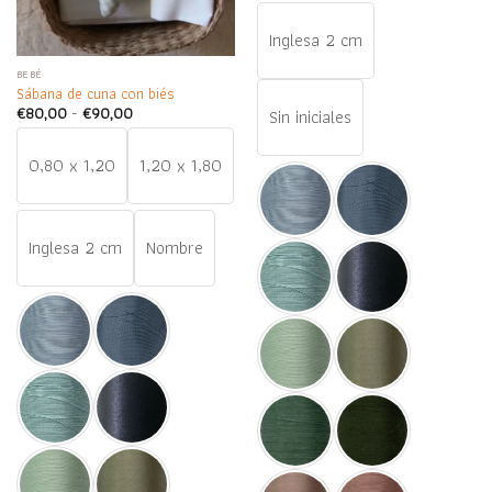
Inglesa 2 cm
BEBÉ
Sábana de cuna con biés
Rango
€
80,00
-
€
90,00
Sin iniciales
de
precios:
desde
0,80 x 1,20
1,20 x 1,80
€80,00
hasta
€90,00
Inglesa 2 cm
Nombre