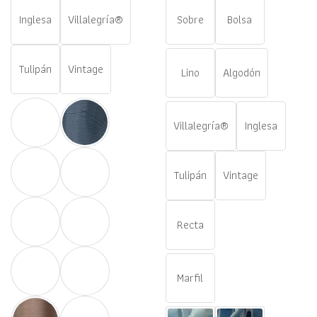
precios:
desde
Inglesa
Villalegría®
Sobre
Bolsa
€35,00
hasta
€38,00
Tulipán
Vintage
Lino
Algodón
Villalegría®
Inglesa
Tulipán
Vintage
Recta
Marfil