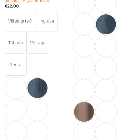
limitada). Algodón 100%
€
22,00
Villalegría®
Inglesa
Tulipán
Vintage
Recta