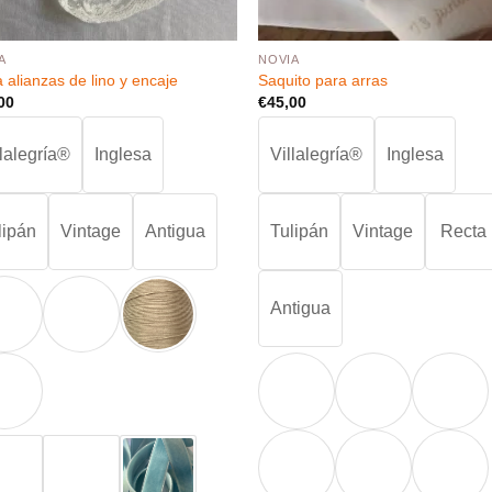
A
NOVIA
 alianzas de lino y encaje
Saquito para arras
00
€
45,00
llalegría®
Inglesa
Villalegría®
Inglesa
lipán
Vintage
Antigua
Tulipán
Vintage
Recta
Antigua