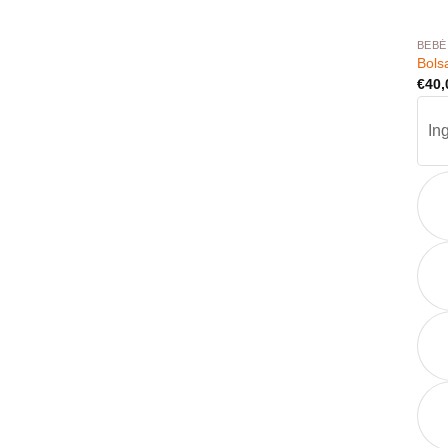
BEBÉ
Bols
€
40,
In